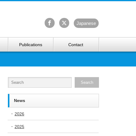
University Arctic Research Center
Ja
panese
Publications
Contact
News
2026
2025