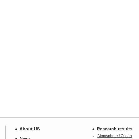
About US
Research results
Atmosphere / Ocean
News